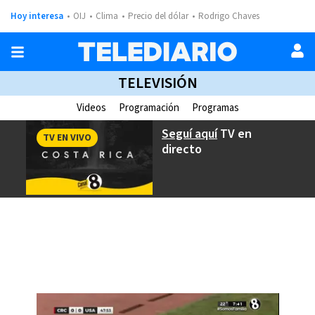
Hoy interesa
OIJ
Clima
Precio del dólar
Rodrigo Chaves
TELEVISIÓN
Videos
Programación
Programas
Seguí aquí
TV en
TV EN VIVO
directo