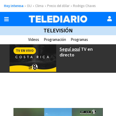
Hoy interesa
OIJ
Clima
Precio del dólar
Rodrigo Chaves
TELEVISIÓN
Videos
Programación
Programas
Seguí aquí
TV en
TV EN VIVO
directo