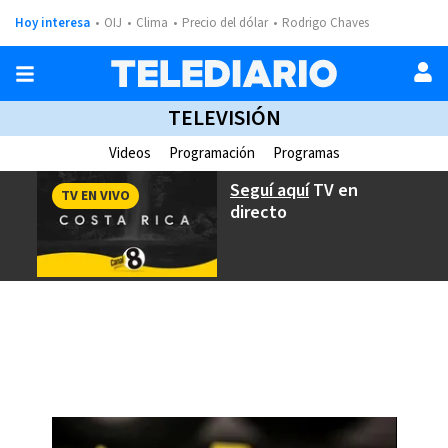
Hoy interesa
OIJ
Clima
Precio del dólar
Rodrigo Chaves
TELEVISIÓN
Videos
Programación
Programas
Seguí aquí
TV en
TV EN VIVO
directo