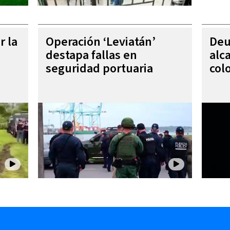
r la
Operación ‘Leviatán’
Deu
destapa fallas en
alc
seguridad portuaria
col