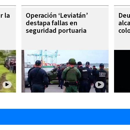
r la
Operación ‘Leviatán’
Deu
destapa fallas en
alc
seguridad portuaria
col