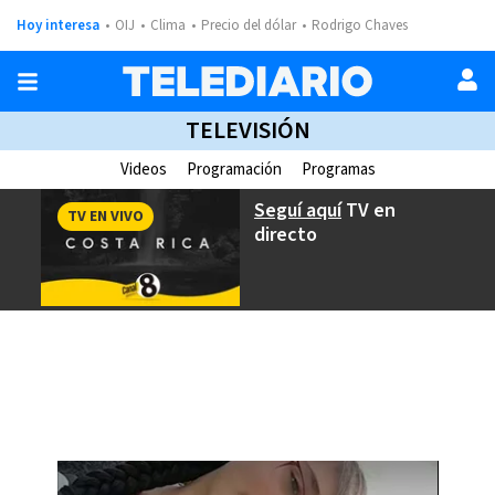
Hoy interesa
OIJ
Clima
Precio del dólar
Rodrigo Chaves
TELEVISIÓN
Videos
Programación
Programas
Seguí aquí
TV en
TV EN VIVO
directo