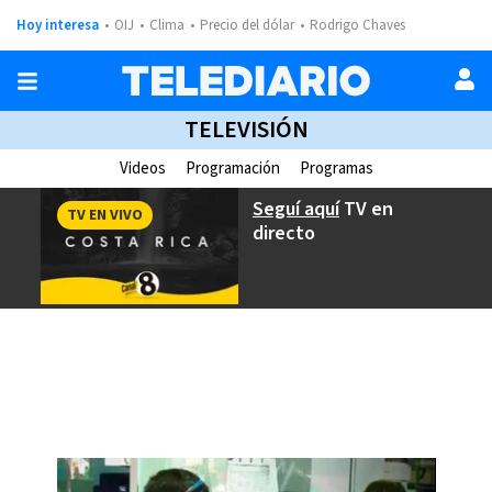
Hoy interesa
OIJ
Clima
Precio del dólar
Rodrigo Chaves
TELEVISIÓN
Videos
Programación
Programas
Seguí aquí
TV en
TV EN VIVO
directo