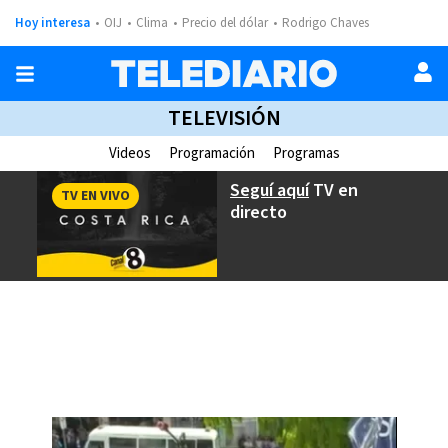
Hoy interesa
OIJ
Clima
Precio del dólar
Rodrigo Chaves
TELEVISIÓN
Videos
Programación
Programas
Seguí aquí
TV en
TV EN VIVO
directo