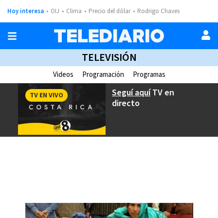
Hoy interesa
OIJ
Clima
Precio del dólar
Rodrigo Chaves
TELEVISIÓN
Videos
Programación
Programas
Seguí aquí
TV en
TV EN VIVO
directo