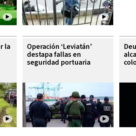
r la
Operación ‘Leviatán’
Deu
destapa fallas en
alc
seguridad portuaria
col