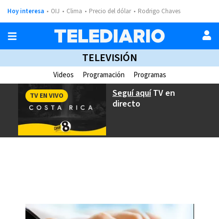
Hoy interesa
OIJ
Clima
Precio del dólar
Rodrigo Chaves
TELEVISIÓN
Videos
Programación
Programas
Seguí aquí
TV en
TV EN VIVO
directo