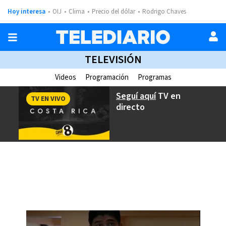
Hoy interesa
OIJ
Clima
Precio del dólar
Rodrigo Chaves
TELEVISIÓN
Videos
Programación
Programas
Seguí aquí
TV en
TV EN VIVO
directo