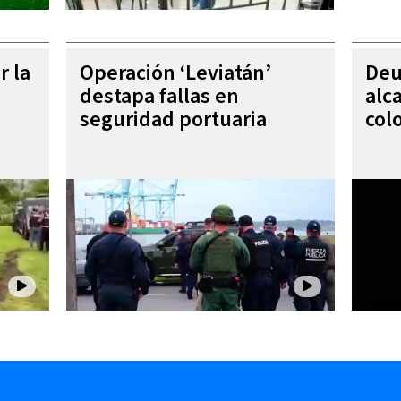
r la
Operación ‘Leviatán’
Deu
destapa fallas en
alc
seguridad portuaria
col