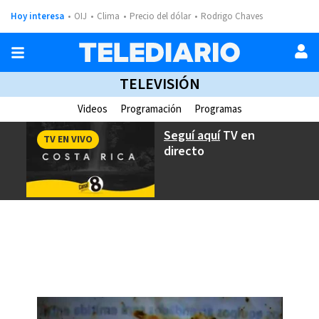
Hoy interesa
OIJ
Clima
Precio del dólar
Rodrigo Chaves
TELEVISIÓN
Videos
Programación
Programas
Seguí aquí
TV en
TV EN VIVO
directo