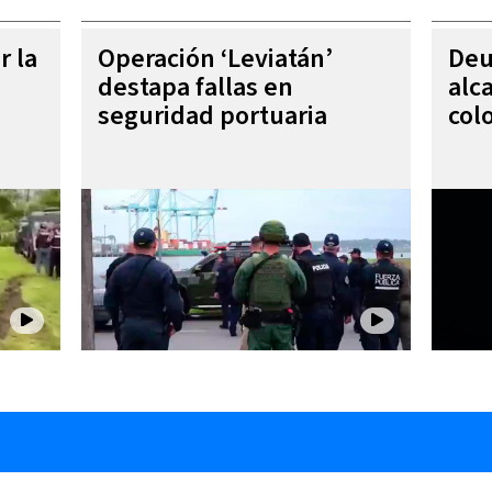
r la
Operación ‘Leviatán’
Deu
destapa fallas en
alc
seguridad portuaria
col