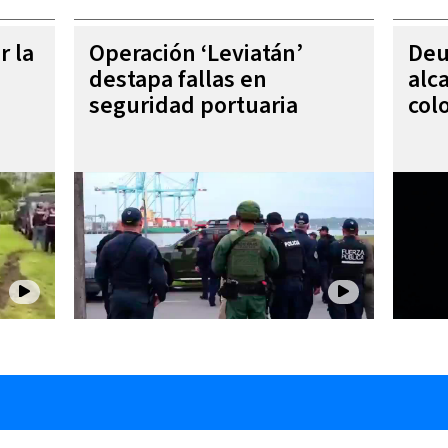
r la
Operación ‘Leviatán’
Deu
destapa fallas en
alc
seguridad portuaria
col