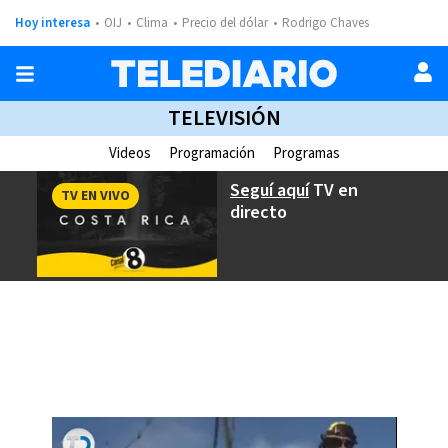
Hoy interesa
OIJ
Clima
Precio del dólar
Rodrigo Chaves
TELEVISIÓN
Videos
Programación
Programas
Seguí aquí
TV en
TV EN VIVO
directo