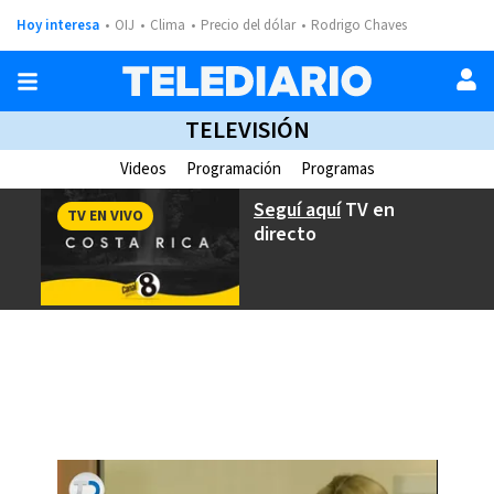
Hoy interesa
OIJ
Clima
Precio del dólar
Rodrigo Chaves
TELEVISIÓN
Videos
Programación
Programas
Seguí aquí
TV en
TV EN VIVO
directo