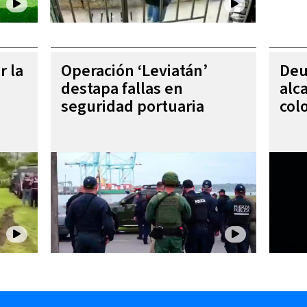
r la
Operación ‘Leviatán’
Deu
destapa fallas en
alc
seguridad portuaria
col