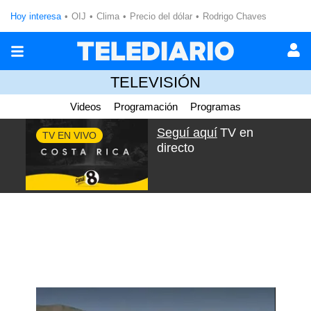
Hoy interesa
OIJ
Clima
Precio del dólar
Rodrigo Chaves
TELEVISIÓN
Videos
Programación
Programas
Seguí aquí
TV en
TV EN VIVO
directo