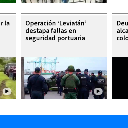
r la
Operación ‘Leviatán’
Deu
destapa fallas en
alc
seguridad portuaria
col