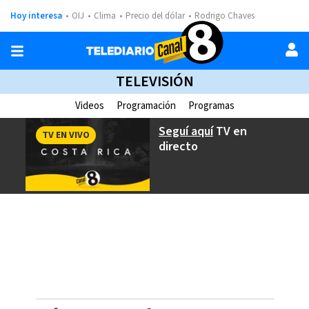
Hoy interesa
OIJ
Clima
Precio del dólar
Rodrigo Chaves
TELEVISIÓN
Videos
Programación
Programas
Seguí aquí
TV en
TV EN VIVO
directo