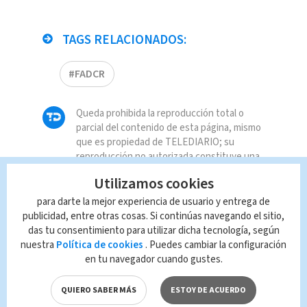
TAGS RELACIONADOS:
#FADCR
Queda prohibida la reproducción total o
parcial del contenido de esta página, mismo
que es propiedad de TELEDIARIO; su
reproducción no autorizada constituye una
infracción y un delito de conformidad con las
Utilizamos cookies
leyes aplicables.
para darte la mejor experiencia de usuario y entrega de
publicidad, entre otras cosas. Si continúas navegando el sitio,
das tu consentimiento para utilizar dicha tecnología, según
nuestra
Política de cookies
. Puedes cambiar la configuración
en tu navegador cuando gustes.
QUIERO SABER MÁS
ESTOY DE ACUERDO