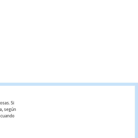
osas. Si
ía, según
r cuando