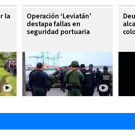
r la
Operación ‘Leviatán’
Deu
destapa fallas en
alc
seguridad portuaria
col