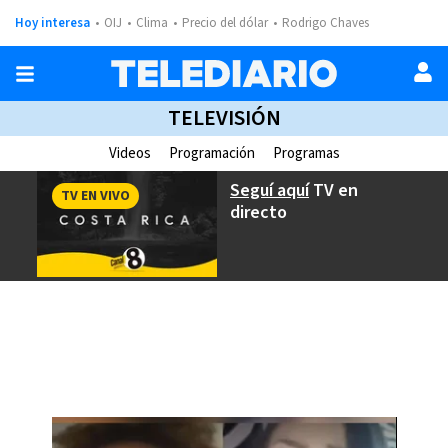
Hoy interesa
OIJ
Clima
Precio del dólar
Rodrigo Chaves
TELEVISIÓN
Videos
Programación
Programas
Seguí aquí
TV en
TV EN VIVO
directo