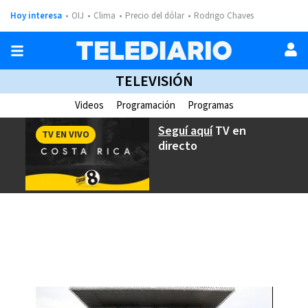
Hoy interesa
OIJ
Clima
Precio del dólar
Rodrigo Chaves
TELEVISIÓN
Videos
Programación
Programas
Seguí aquí
TV en
TV EN VIVO
directo