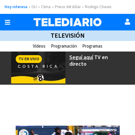
Hoy interesa
OIJ
Clima
Precio del dólar
Rodrigo Chaves
TELEVISIÓN
Videos
Programación
Programas
Seguí aquí
TV en
TV EN VIVO
directo