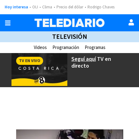
Hoy interesa
OIJ
Clima
Precio del dólar
Rodrigo Chaves
TELEVISIÓN
Videos
Programación
Programas
Seguí aquí
TV en
TV EN VIVO
directo