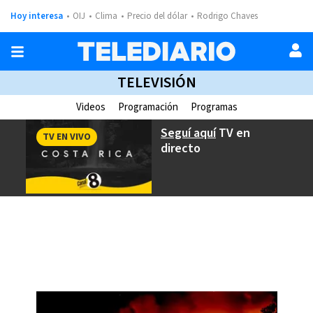
Hoy interesa
OIJ
Clima
Precio del dólar
Rodrigo Chaves
TELEVISIÓN
Videos
Programación
Programas
Seguí aquí
TV en
TV EN VIVO
directo