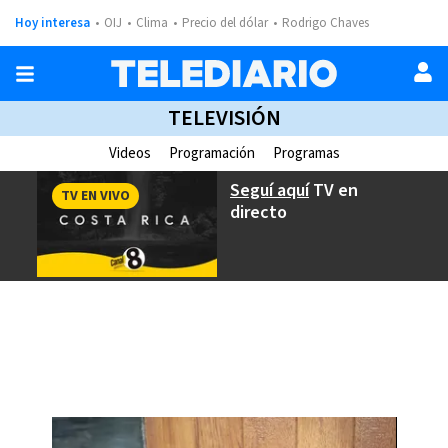
Hoy interesa
OIJ
Clima
Precio del dólar
Rodrigo Chaves
TELEVISIÓN
Videos
Programación
Programas
Seguí aquí
TV en
TV EN VIVO
directo