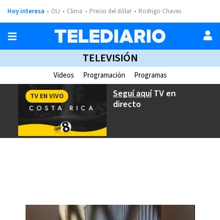
Hoy interesa
OIJ
Clima
Precio del dólar
Rodrigo Chaves
TELEVISIÓN
Videos
Programación
Programas
Seguí aquí
TV en
TV EN VIVO
directo