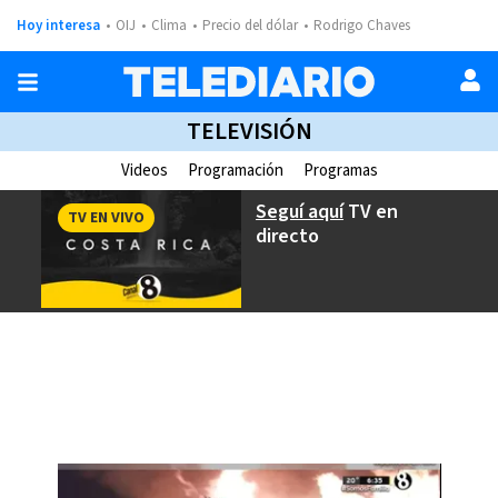
Hoy interesa
OIJ
Clima
Precio del dólar
Rodrigo Chaves
TELEVISIÓN
Videos
Programación
Programas
Seguí aquí
TV en
TV EN VIVO
directo