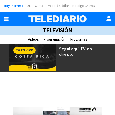
Hoy interesa
OIJ
Clima
Precio del dólar
Rodrigo Chaves
TELEVISIÓN
Videos
Programación
Programas
Seguí aquí
TV en
TV EN VIVO
directo