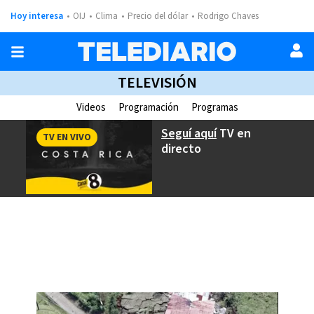
Hoy interesa
OIJ
Clima
Precio del dólar
Rodrigo Chaves
TELEVISIÓN
Videos
Programación
Programas
Seguí aquí
TV en
TV EN VIVO
directo