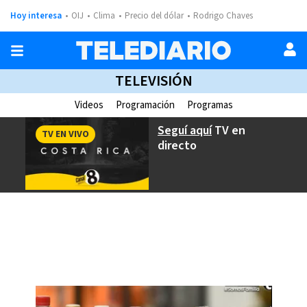
Hoy interesa
OIJ
Clima
Precio del dólar
Rodrigo Chaves
TELEVISIÓN
Videos
Programación
Programas
Seguí aquí
TV en
TV EN VIVO
directo