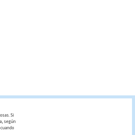
osas. Si
ía, según
r cuando