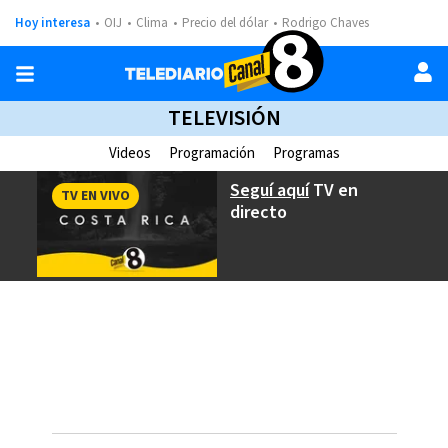
Hoy interesa
OIJ
Clima
Precio del dólar
Rodrigo Chaves
TELEVISIÓN
Videos
Programación
Programas
Seguí aquí
TV en
TV EN VIVO
directo