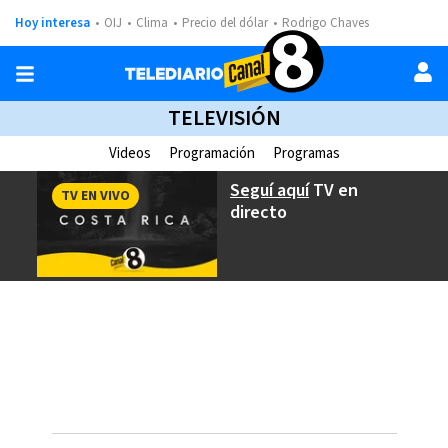
Hoy interesa
OIJ
Clima
Precio del dólar
Rodrigo Chaves
TELEVISIÓN
Videos
Programación
Programas
Seguí aquí
TV en
TV EN VIVO
directo