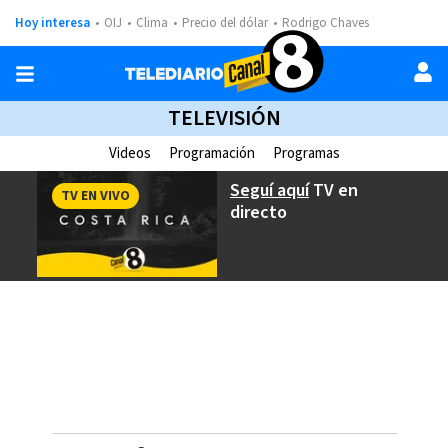
Hoy interesa
OIJ
Clima
Precio del dólar
Rodrigo Chaves
TELEVISIÓN
Videos
Programación
Programas
Seguí aquí
TV en
TV EN VIVO
directo