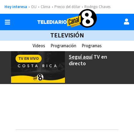
Hoy interesa
OIJ
Clima
Precio del dólar
Rodrigo Chaves
TELEVISIÓN
Videos
Programación
Programas
Seguí aquí
TV en
TV EN VIVO
directo