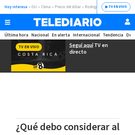
Hoy interesa
OIJ
Clima
Precio del dólar
Rodrigo Chaves
TV EN VIVO
Última hora
Nacional
En alerta
Internacional
Tendencia
Dep
Seguí aquí
TV en
TV EN VIVO
directo
¿Qué debo considerar al