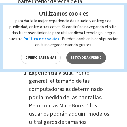
parte inferior derecha de la
computadora donde está el sello
Utilizamos cookies
“Huawei Share” y la computadora
para darte la mejor experiencia de usuario y entrega de
hará el resto. Cabe destacar que el
publicidad, entre otras cosas. Si continúas navegando el sitio,
das tu consentimiento para utilizar dicha tecnología, según
celular debe tener la personalización
nuestra
Política de cookies
. Puedes cambiar la configuración
EMUI 10 o posterior, como los
en tu navegador cuando gustes.
teléfonos P40 Pro, P40, Nova 5T y la
serie Mate 20.
QUIERO SABER MÁS
ESTOY DE ACUERDO
Experiencia visual.
Por lo
general, el tamaño de las
computadoras es determinado
por la medida de las pantallas.
Pero con las MateBook D los
usuarios podrán adquirir modelos
ultraligeros de tamaños