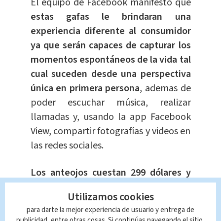
El equipo de Facebook manifestó que
estas gafas le brindaran una
experiencia diferente al consumidor
ya que serán capaces de capturar los
momentos espontáneos de la vida tal
cual suceden desde una perspectiva
única en primera persona
, ademas de
poder escuchar música, realizar
llamadas y, usando la app Facebook
View, compartir fotografías y videos en
las redes sociales.
Los anteojos cuestan 299 dólares y
están disponibles en Estados Unidos,
Utilizamos cookies
Reino Unido, Canadá, Italia, Irlanda y
para darte la mejor experiencia de usuario y entrega de
Australia.
publicidad, entre otras cosas. Si continúas navegando el sitio,