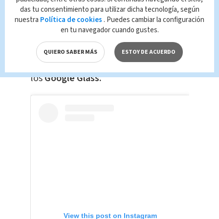
das tu consentimiento para utilizar dicha tecnología, según
Hace ya algún tiempo otras
nuestra
Política de cookies
. Puedes cambiar la configuración
en tu navegador cuando gustes.
compañías intentaron entrar en este
mercado, siete años atrás la empresa
QUIERO SABER MÁS
ESTOY DE ACUERDO
Google lanzó de manera infortunada
los
Google Glass.
View this post on Instagram