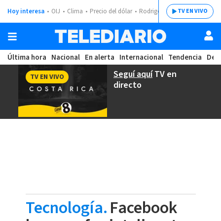
Hoy interesa
OIJ
Clima
Precio del dólar
Rodrigo Chaves
TV EN VIVO
Última hora
Nacional
En alerta
Internacional
Tendencia
Dep
Seguí aquí
TV en
TV EN VIVO
directo
Tecnología.
Facebook