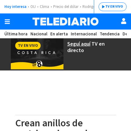
Hoy interesa
OIJ
Clima
Precio del dólar
Rodrigo Chaves
TV EN VIVO
Última hora
Nacional
En alerta
Internacional
Tendencia
Dep
Seguí aquí
TV en
TV EN VIVO
directo
Crean anillos de