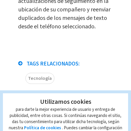
actualizaciones de seguimiento en la
ubicación de su compañero y reenviar
duplicados de los mensajes de texto
desde el teléfono seleccionado.
TAGS RELACIONADOS:
Tecnología
Queda prohibida la reproducción total o
Utilizamos cookies
parcial del contenido de esta página, mismo
que es propiedad de TELEDIARIO; su
para darte la mejor experiencia de usuario y entrega de
reproducción no autorizada constituye una
publicidad, entre otras cosas. Si continúas navegando el sitio,
infracción y un delito de conformidad con las
das tu consentimiento para utilizar dicha tecnología, según
leyes aplicables.
nuestra
Política de cookies
. Puedes cambiar la configuración