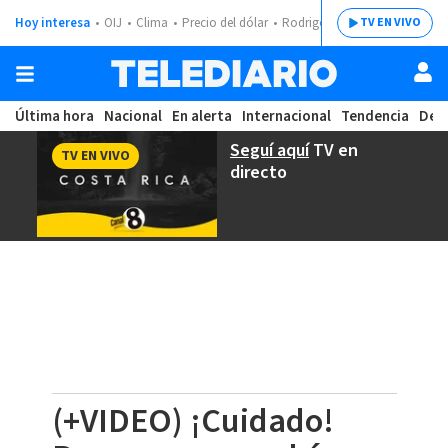
Hoy interesa
OIJ
Clima
Precio del dólar
Rodrigo Chaves
TV EN VIVO
Última hora
Nacional
En alerta
Internacional
Tendencia
Dep
Seguí aquí
TV en
TV EN VIVO
directo
(+VIDEO) ¡Cuidado!