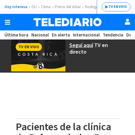
Hoy interesa
OIJ
Clima
Precio del dólar
Rodrigo Chaves
TV EN VIVO
Última hora
Nacional
En alerta
Internacional
Tendencia
Dep
Seguí aquí
TV en
TV EN VIVO
directo
Pacientes de la clínica