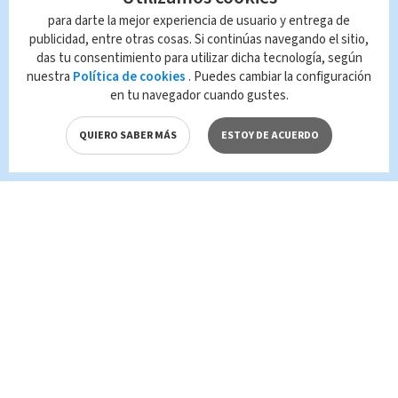
Salud
para darte la mejor experiencia de usuario y entrega de
publicidad, entre otras cosas. Si continúas navegando el sitio,
das tu consentimiento para utilizar dicha tecnología, según
Queda prohibida la reproducción total o
nuestra
Política de cookies
. Puedes cambiar la configuración
parcial del contenido de esta página, mismo
en tu navegador cuando gustes.
que es propiedad de TELEDIARIO; su
reproducción no autorizada constituye una
QUIERO SABER MÁS
ESTOY DE ACUERDO
infracción y un delito de conformidad con las
leyes aplicables.