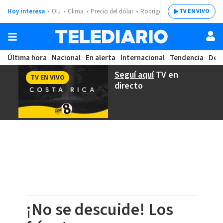
Hoy interesa
OIJ
Clima
Precio del dólar
Rodrigo Chaves
TV EN VIVO
Última hora
Nacional
En alerta
Internacional
Tendencia
Dep
Seguí aquí
TV en
TV EN VIVO
directo
¡No se descuide! Los