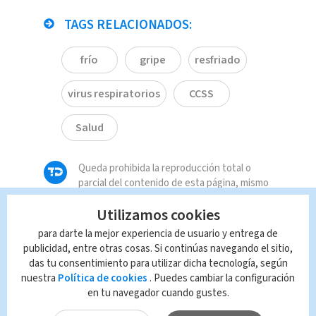
TAGS RELACIONADOS:
frío
gripe
resfriado
virus respiratorios
CCSS
Salud
Queda prohibida la reproducción total o
parcial del contenido de esta página, mismo
que es propiedad de TELEDIARIO; su
Utilizamos cookies
reproducción no autorizada constituye una
infracción y un delito de conformidad con las
para darte la mejor experiencia de usuario y entrega de
leyes aplicables.
publicidad, entre otras cosas. Si continúas navegando el sitio,
das tu consentimiento para utilizar dicha tecnología, según
nuestra
Política de cookies
. Puedes cambiar la configuración
en tu navegador cuando gustes.