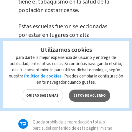
tiene el tabaquismo en la salud de la
población costarricense.
Estas escuelas fueron seleccionadas
por estar en lugares con alta
prevalencia en el consumo de tabaco,
Utilizamos cookies
según datos del Instituto sobre
para darte la mejor experiencia de usuario y entrega de
Alcoholismo y Farmacodependencia
publicidad, entre otras cosas. Si continúas navegando el sitio,
(IAFA).
das tu consentimiento para utilizar dicha tecnología, según
nuestra
Política de cookies
. Puedes cambiar la configuración
en tu navegador cuando gustes.
TAGS RELACIONADOS:
QUIERO SABER MÁS
ESTOY DE ACUERDO
Salud
Queda prohibida la reproducción total o
parcial del contenido de esta página, mismo