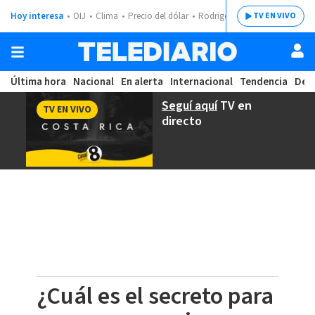
Hoy interesa
OIJ
Clima
Precio del dólar
Rodrigo Chaves
TV EN VIVO
Última hora
Nacional
En alerta
Internacional
Tendencia
Dep
Seguí aquí
TV en
TV EN VIVO
directo
¿Cuál es el secreto para