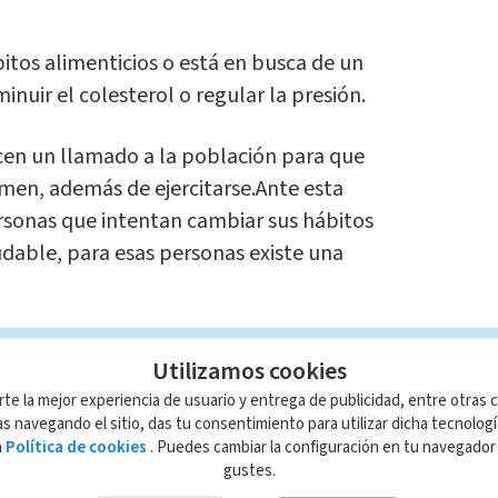
itos alimenticios o está en busca de un
nuir el colesterol o regular la presión.
cen un llamado a la población para que
omen, además de ejercitarse.Ante esta
ersonas que intentan cambiar sus hábitos
udable, para esas personas existe una
 excelente alternativa, ya que es muy
Utilizamos cookies
ta.
rte la mejor experiencia de usuario y entrega de publicidad, entre otras c
s navegando el sitio, das tu consentimiento para utilizar dicha tecnolog
 calcio que la leche, tres veces la
a
Política de cookies
. Puedes cambiar la configuración en tu navegado
pinacas, el doble de fibra que la avena
y
gustes.