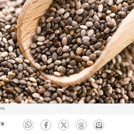
ena
ra