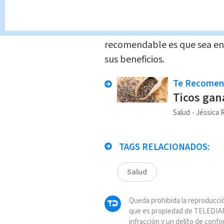
el doble de proteínas que cu
Aunque la chía se puede con
recomendable es que sea en
sus beneficios.
Te Recome
Ticos gan
Salud
Jéssica
TAGS RELACIONADOS:
Salud
Queda prohibida la reproducció
que es propiedad de TELEDIAR
infracción y un delito de confo