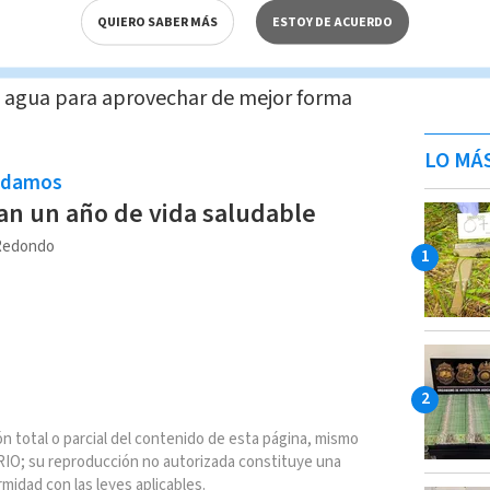
alquier verdura.
QUIERO SABER MÁS
ESTOY DE ACUERDO
sumir de diferentes formas lo más
 agua para aprovechar de mejor forma
LO MÁ
ndamos
an un año de vida saludable
 Redondo
n total o parcial del contenido de esta página, mismo
IO; su reproducción no autorizada constituye una
rmidad con las leyes aplicables.