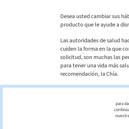
Desea usted cambiar sus háb
producto que le ayude a dismi
Las autoridades de salud ha
cuiden la forma en la que c
solicitud, son muchas las p
para tener una vida más sal
recomendación, la Chía.
Las semillas de chía son una
sencilla de incluirla en la die
para da
continúa
La chía
tiene cinco veces más
nuestr
cantidad de hierro de las es