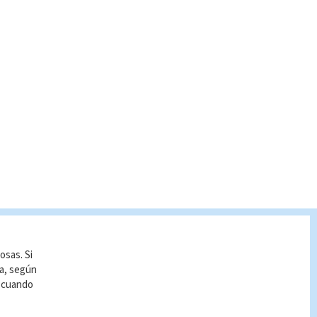
osas. Si
ía, según
r cuando