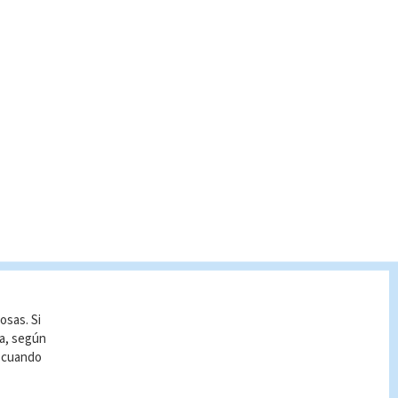
osas. Si
ía, según
r cuando