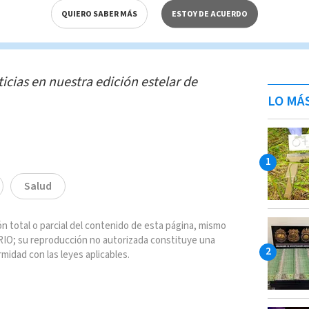
QUIERO SABER MÁS
ESTOY DE ACUERDO
 este es un gran logro, ya que
se pudo
ticias en nuestra edición estelar de
LO MÁ
Salud
n total o parcial del contenido de esta página, mismo
IO; su reproducción no autorizada constituye una
rmidad con las leyes aplicables.