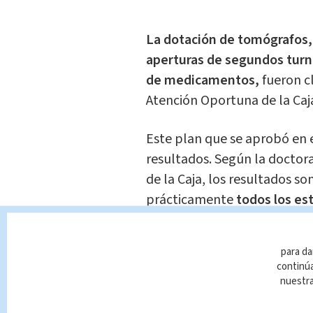
La dotación de tomógrafos, 
aperturas de segundos turn
de medicamentos,
fueron cl
Atención Oportuna de la Caja
Este plan que se aprobó en e
resultados. Según la doctora
de la Caja, los resultados so
prácticamente
todos los es
por completo o la mitad de l
para da
La lista de espera que se tra
continúa
Juan de Dios, Calderón Gua
nuestr
más rezagados, ya que logra