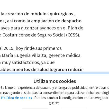
la creación de módulos quirúrgicos,
os, así como la ampliación de despacho
aves para alcanzar avances en el Plan de
 Costarricense de Seguro Social (CCSS).
l 2015, hoy rinde sus primeros
 María Eugenia Villalta, gerente médica
n muy satisfactorios, ya que
tablecimientos de salud lograron reducir
as listas de espera.
Utilizamos cookies
rte la mejor experiencia de usuario y entrega de publicidad, entre otras c
bajó era desde el 2008,
los hospitales San
s navegando el sitio, das tu consentimiento para utilizar dicha tecnolog
rdia y México, fueron los que quedaron
a
Política de cookies
. Puedes cambiar la configuración en tu navegado
gustes.
ron abarcar citas hasta el 2012.